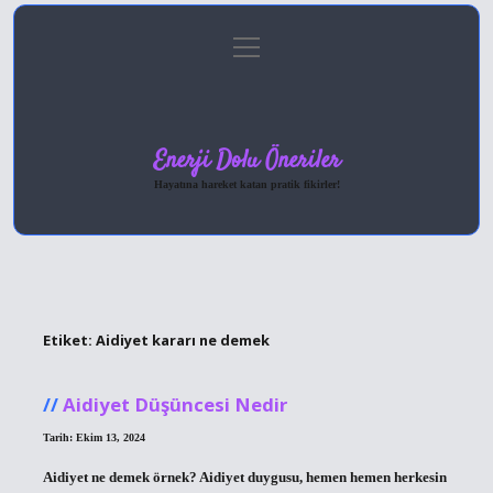
menüyü
Anasayfa
Gizlilik Politikası
Yasal Uyarı
aç
Hakkımızda
Enerji Dolu Öneriler
Hayatına hareket katan pratik fikirler!
Etiket:
Aidiyet kararı ne demek
Aidiyet Düşüncesi Nedir
Tarih: Ekim 13, 2024
Aidiyet ne demek örnek? Aidiyet duygusu, hemen hemen herkesin