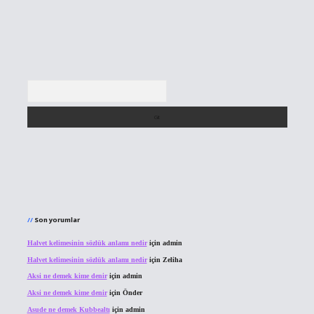
Arama
Son yorumlar
Halvet kelimesinin sözlük anlamı nedir
için
admin
Halvet kelimesinin sözlük anlamı nedir
için
Zeliha
Aksi ne demek kime denir
için
admin
Aksi ne demek kime denir
için
Önder
Asude ne demek Kubbealtı
için
admin