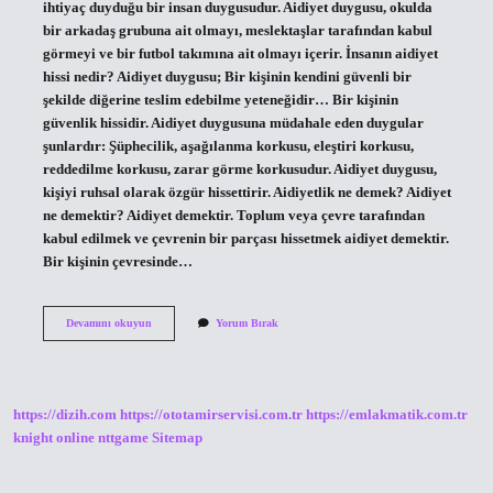
ihtiyaç duyduğu bir insan duygusudur. Aidiyet duygusu, okulda
bir arkadaş grubuna ait olmayı, meslektaşlar tarafından kabul
görmeyi ve bir futbol takımına ait olmayı içerir. İnsanın aidiyet
hissi nedir? Aidiyet duygusu; Bir kişinin kendini güvenli bir
şekilde diğerine teslim edebilme yeteneğidir… Bir kişinin
güvenlik hissidir. Aidiyet duygusuna müdahale eden duygular
şunlardır: Şüphecilik, aşağılanma korkusu, eleştiri korkusu,
reddedilme korkusu, zarar görme korkusudur. Aidiyet duygusu,
kişiyi ruhsal olarak özgür hissettirir. Aidiyetlik ne demek? Aidiyet
ne demektir? Aidiyet demektir. Toplum veya çevre tarafından
kabul edilmek ve çevrenin bir parçası hissetmek aidiyet demektir.
Bir kişinin çevresinde…
Aidiyet
Devamını okuyun
Yorum Bırak
Düşüncesi
Nedir
https://dizih.com
https://ototamirservisi.com.tr
https://emlakmatik.com.tr
knight online
nttgame
Sitemap