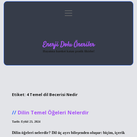
menüyü
Anasayfa
Gizlilik Politikası
Yasal Uyarı
aç
Hakkımızda
Enerji Dolu Öneriler
Hayatına hareket katan pratik fikirler!
Etiket:
4 Temel dil Becerisi Nedir
Dilin Temel Öğeleri Nelerdir
Tarih: Eylül 23, 2024
Dilin öğeleri nelerdir? Dil üç ayrı bileşenden oluşur: biçim, içerik