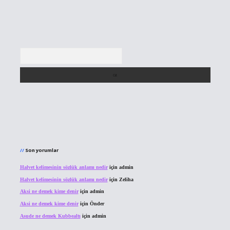
Arama
Son yorumlar
Halvet kelimesinin sözlük anlamı nedir
için
admin
Halvet kelimesinin sözlük anlamı nedir
için
Zeliha
Aksi ne demek kime denir
için
admin
Aksi ne demek kime denir
için
Önder
Asude ne demek Kubbealtı
için
admin