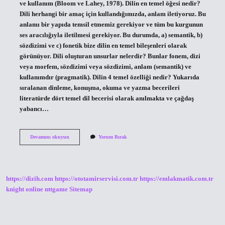
ve kullanım (Bloom ve Lahey, 1978). Dilin en temel öğesi nedir?
Dili herhangi bir amaç için kullandığımızda, anlam iletiyoruz. Bu
anlamı bir yapıda temsil etmemiz gerekiyor ve tüm bu kurgunun
ses aracılığıyla iletilmesi gerekiyor. Bu durumda, a) semantik, b)
sözdizimi ve c) fonetik bize dilin en temel bileşenleri olarak
görünüyor. Dili oluşturan unsurlar nelerdir? Bunlar fonem, dizi
veya morfem, sözdizimi veya sözdizimi, anlam (semantik) ve
kullanımdır (pragmatik). Dilin 4 temel özelliği nedir? Yukarıda
sıralanan dinleme, konuşma, okuma ve yazma becerileri
literatürde dört temel dil becerisi olarak anılmakta ve çağdaş
yabancı…
Dilin
Devamını okuyun
Yorum Bırak
Temel
Öğeleri
Nelerdir
https://dizih.com
https://ototamirservisi.com.tr
https://emlakmatik.com.tr
knight online
nttgame
Sitemap