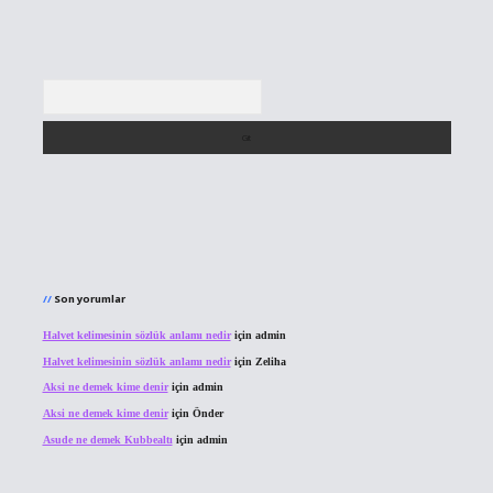
Arama
Son yorumlar
Halvet kelimesinin sözlük anlamı nedir
için
admin
Halvet kelimesinin sözlük anlamı nedir
için
Zeliha
Aksi ne demek kime denir
için
admin
Aksi ne demek kime denir
için
Önder
Asude ne demek Kubbealtı
için
admin