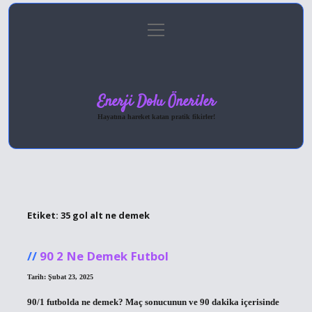
menüyü
Anasayfa
Gizlilik Politikası
Yasal Uyarı
aç
Hakkımızda
Enerji Dolu Öneriler
Hayatına hareket katan pratik fikirler!
Etiket:
35 gol alt ne demek
90 2 Ne Demek Futbol
Tarih: Şubat 23, 2025
90/1 futbolda ne demek? Maç sonucunun ve 90 dakika içerisinde