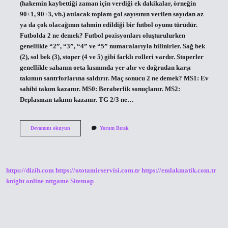
(hakemin kaybettiği zaman için verdiği ek dakikalar, örneğin
90+1, 90+3, vb.) atılacak toplam gol sayısının verilen sayıdan az
ya da çok olacağının tahmin edildiği bir futbol oyunu türüdür.
Futbolda 2 ne demek? Futbol pozisyonları oluşturulurken
genellikle “2”, “3”, “4” ve “5” numaralarıyla bilinirler. Sağ bek
(2), sol bek (3), stoper (4 ve 5) gibi farklı rolleri vardır. Stoperler
genellikle sahanın orta kısmında yer alır ve doğrudan karşı
takımın santrforlarına saldırır. Maç sonucu 2 ne demek? MS1: Ev
sahibi takım kazanır. MS0: Beraberlik sonuçlanır. MS2:
Deplasman takımı kazanır. TG 2/3 ne…
90
Devamını okuyun
Yorum Bırak
2
Ne
Demek
Futbol
https://dizih.com
https://ototamirservisi.com.tr
https://emlakmatik.com.tr
knight online
nttgame
Sitemap