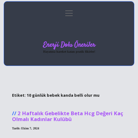
menüyü
Anasayfa
Gizlilik Politikası
Yasal Uyarı
aç
Hakkımızda
Enerji Dolu Öneriler
Hayatına hareket katan pratik fikirler!
Etiket:
10 günlük bebek kanda belli olur mu
2 Haftalık Gebelikte Beta Hcg Değeri Kaç
Olmalı Kadınlar Kulübü
Tarih: Ekim 7, 2024