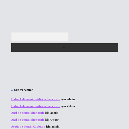
Arama
Son yorumlar
Halvet kelimesinin sözlük anlamı nedir
için
admin
Halvet kelimesinin sözlük anlamı nedir
için
Zeliha
Aksi ne demek kime denir
için
admin
Aksi ne demek kime denir
için
Önder
Asude ne demek Kubbealtı
için
admin