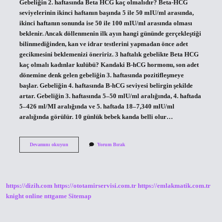
Gebeliğin 2. haftasında Beta HCG kaç olmalıdır? Beta-HCG
seviyelerinin ikinci haftanın başında 5 ile 50 mIU/ml arasında,
ikinci haftanın sonunda ise 50 ile 100 mIU/ml arasında olması
beklenir. Ancak döllenmenin ilk ayın hangi gününde gerçekleştiği
bilinmediğinden, kan ve idrar testlerini yapmadan önce adet
gecikmesini beklemenizi öneririz. 3 haftalık gebelikte Beta HCG
kaç olmalı kadınlar kulübü? Kandaki B-hCG hormonu, son adet
dönemine denk gelen gebeliğin 3. haftasında pozitifleşmeye
başlar. Gebeliğin 4. haftasında B-hCG seviyesi belirgin şekilde
artar. Gebeliğin 3. haftasında 5–50 mlU/ml aralığında, 4. haftada
5–426 ml/MI aralığında ve 5. haftada 18–7,340 mlU/ml
aralığında görülür. 10 günlük bebek kanda belli olur…
2
Devamını okuyun
Yorum Bırak
Haftalık
Gebelikte
Beta
Hcg
Değeri
https://dizih.com
https://ototamirservisi.com.tr
https://emlakmatik.com.tr
Kaç
Olmalı
knight online
nttgame
Sitemap
Kadınlar
Kulübü