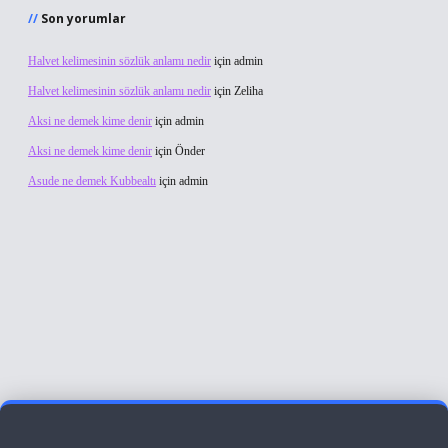
Son yorumlar
Halvet kelimesinin sözlük anlamı nedir
için
admin
Halvet kelimesinin sözlük anlamı nedir
için
Zeliha
Aksi ne demek kime denir
için
admin
Aksi ne demek kime denir
için
Önder
Asude ne demek Kubbealtı
için
admin
iltonbet giriş