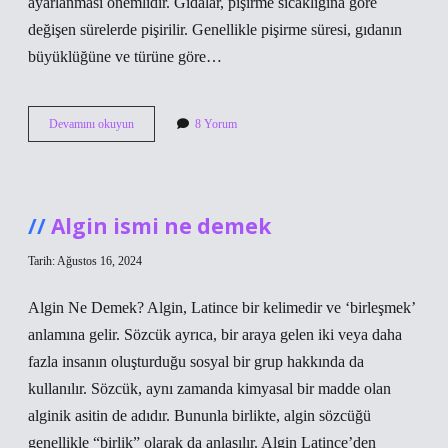
ayarlanması önemlidir. Gıdalar, pişirme sıcaklığına göre
değişen sürelerde pişirilir. Genellikle pişirme süresi, gıdanın
büyüklüğüne ve türüne göre…
Baking
Devamını okuyun
8 Yorum
pişirme
tekniği
ne
demek
Algin ismi ne demek
Tarih: Ağustos 16, 2024
Algin Ne Demek? Algin, Latince bir kelimedir ve ‘birleşmek’
anlamına gelir. Sözcük ayrıca, bir araya gelen iki veya daha
fazla insanın oluşturduğu sosyal bir grup hakkında da
kullanılır. Sözcük, aynı zamanda kimyasal bir madde olan
alginik asitin de adıdır. Bununla birlikte, algin sözcüğü
genellikle “birlik” olarak da anlaşılır. Algin Latince’den