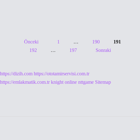
demek
Önceki
1
…
190
191
Yazı
192
…
197
Sonraki
sayfalaması
https://dizih.com
https://ototamirservisi.com.tr
https://emlakmatik.com.tr
knight online
nttgame
Sitemap
Sidebar